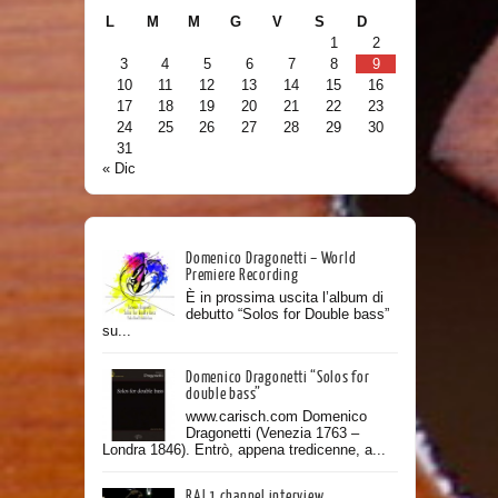
L
M
M
G
V
S
D
1
2
3
4
5
6
7
8
9
10
11
12
13
14
15
16
17
18
19
20
21
22
23
24
25
26
27
28
29
30
31
« Dic
Domenico Dragonetti – World
Premiere Recording
È in prossima uscita l’album di
debutto “Solos for Double bass”
su...
Domenico Dragonetti “Solos for
double bass”
www.carisch.com Domenico
Dragonetti (Venezia 1763 –
Londra 1846). Entrò, appena tredicenne, a...
RAI 1 channel interview