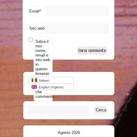
Email
*
Sito web
Salva il
mio
nome,
email e
sito web
in
questo
browser
per la
Italiano
prossima
volta
English
(
Inglese
)
che
commento.
Agosto 2026