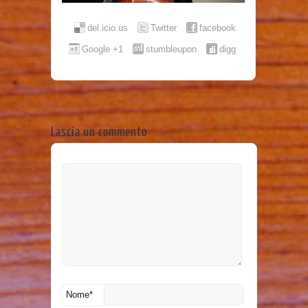
del.icio.us
Twitter
facebook
Google +1
stumbleupon
digg
Lascia un commento
Nome
*