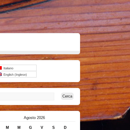
Italiano
English
(
Inglese
)
Agosto 2026
M
M
G
V
S
D