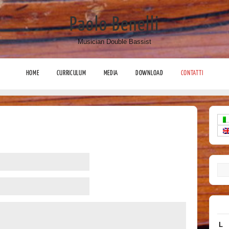
Paolo Benelli
Musician Double Bassist
HOME
CURRICULUM
MEDIA
DOWNLOAD
CONTATTI
L