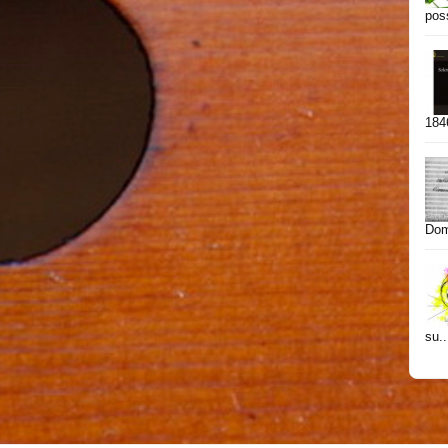
poss
1846
Dome
su..