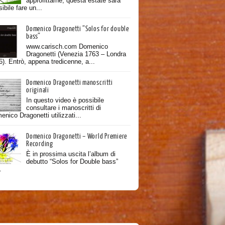
approfittarne, questa estate sarà
ibile fare un...
Domenico Dragonetti “Solos for double
bass”
www.carisch.com Domenico
Dragonetti (Venezia 1763 – Londra
). Entrò, appena tredicenne, a...
Domenico Dragonetti manoscritti
originali
In questo video è possibile
consultare i manoscritti di
nico Dragonetti utilizzati...
Domenico Dragonetti – World Premiere
Recording
È in prossima uscita l’album di
debutto “Solos for Double bass”
.