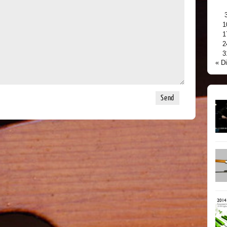
1
1
2
3
« D