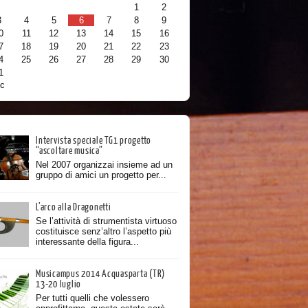
1
2
3
4
5
6
7
8
9
0
11
12
13
14
15
16
7
18
19
20
21
22
23
4
25
26
27
28
29
30
1
ic
Intervista speciale TG1 progetto
“ascoltare musica”
Nel 2007 organizzai insieme ad un
gruppo di amici un progetto per...
L’arco alla Dragonetti
Se l’attività di strumentista virtuoso
costituisce senz’altro l’aspetto più
interessante della figura...
Musicampus 2014 Acquasparta (TR)
13-20 luglio
Per tutti quelli che volessero