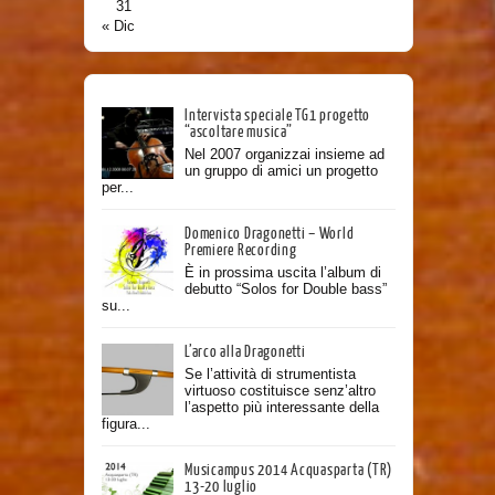
31
« Dic
Intervista speciale TG1 progetto
“ascoltare musica”
Nel 2007 organizzai insieme ad
un gruppo di amici un progetto
per...
Domenico Dragonetti – World
Premiere Recording
È in prossima uscita l’album di
debutto “Solos for Double bass”
su...
L’arco alla Dragonetti
Se l’attività di strumentista
virtuoso costituisce senz’altro
l’aspetto più interessante della
figura...
Musicampus 2014 Acquasparta (TR)
13-20 luglio