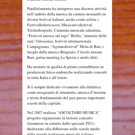
Parallelamente ha intrapreso una discreta attività
nell’ambito della musica da camera suonando in
diversi festival italiani, anche come solista
(
Festivalfedericocesi, Musicarivafestival,
Tirolerfestpiele, Camerata musicale salentina,
“Festival musica sul lago” Biella, “armonie delle
sera” Gressoney, festival internazionale
Campagnano, “Agimusfestival” Mola di Bari, i
luoghi della musica Brugnato, Circolo unione
Bari, guitar meeting La Spezia e molti altri)
Ha suonato in qualità di primo contrabbasso in
produzioni lirico-sinfoniche realizzando concerti
in tutta Italia e all’estero.
Si è sempre dedicato vivamente alla didattica
come insegnante di strumento, musica d’insieme
e teoria fondamentale del jazz presso importanti
scuole della capitale.
Nel 2007 realizza “ASCOLTARE MUSICA”
progetto organizzato in lezioni concerto
(trasmesso in estratto dallo speciale TG1)
finalizzato alla diffusione nelle scuole medie
della grande tradizione musicale italiana.