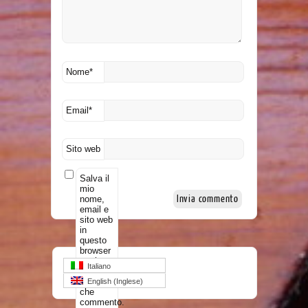
Nome
*
Email
*
Sito web
Salva il
mio
nome,
email e
sito web
in
questo
browser
per la
Italiano
prossima
volta
English
(
Inglese
)
che
commento.