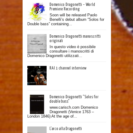
Domenico Dragonetti – World
Premiere Recording
Soon will be released Paolo
Benelli’s debut album “Solos for
Double bass” containing...
Domenico Dragonetti manoscritti
originali
In questo video è possibile
consultare i manoscritti di
Domenico Dragonetti utilizzati...
RAI 1 channel interview
Domenico Dragonetti “Solos for
double bass”
www.carisch.com Domenico
Dragonetti (Venice 1763 –
London 1846) At the age of...
L’arco alla Dragonetti