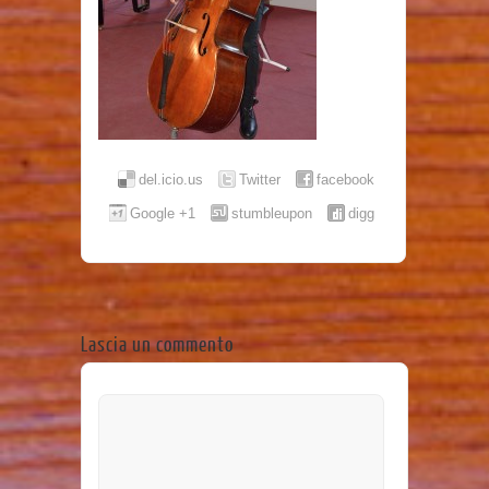
del.icio.us
Twitter
facebook
Google +1
stumbleupon
digg
Lascia un commento