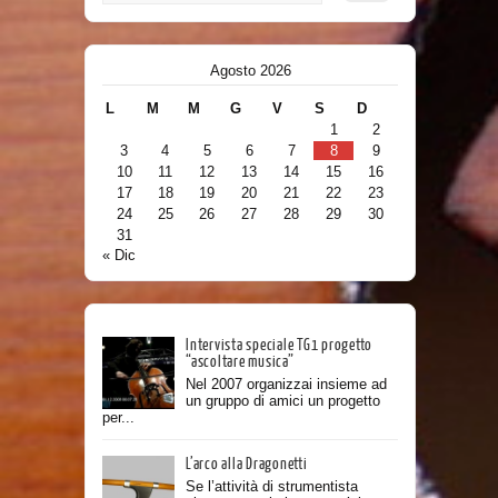
Agosto 2026
L
M
M
G
V
S
D
1
2
3
4
5
6
7
8
9
10
11
12
13
14
15
16
17
18
19
20
21
22
23
24
25
26
27
28
29
30
31
« Dic
Intervista speciale TG1 progetto
“ascoltare musica”
Nel 2007 organizzai insieme ad
un gruppo di amici un progetto
per...
L’arco alla Dragonetti
Se l’attività di strumentista