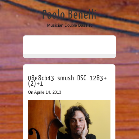
Paolo Benelli
Musician Double Bassist
08e8cb43_smush_DSC_1283+
(2)+1
On Aprile 14, 2013