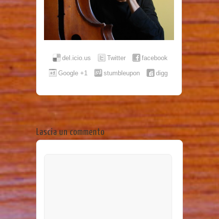
del.icio.us
Twitter
facebook
Google +1
stumbleupon
digg
Lascia un commento